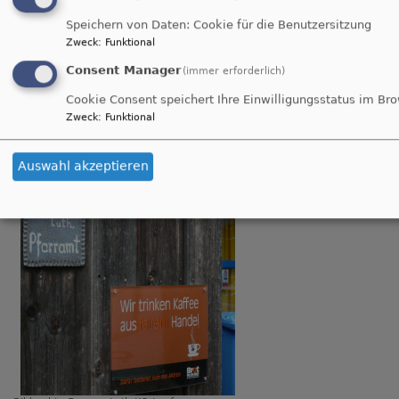
Pfarrer - Suchner - Weg 17
Speichern von Daten: Cookie für die Benutzersitzung
Zweck
:
Funktional
83410 Laufen
Consent Manager
(immer erforderlich)
Tel.: 08682/ 350
Cookie Consent speichert Ihre Einwilligungsstatus im Br
Fax: 08682/ 95905
Zweck
:
Funktional
e- mail:
pfarramt.laufen@elkb.de
Auswahl akzeptieren