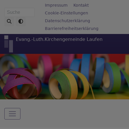
Direkt
Fußbereichsmenü
Impressum
Kontakt
zum
Cookie-Einstellungen
Suche
Inhalt
Datenschutzerklärung
Barrierefreiheitserklärung
Evang.-Luth.Kirchengemeinde Laufen
Hauptnavigation