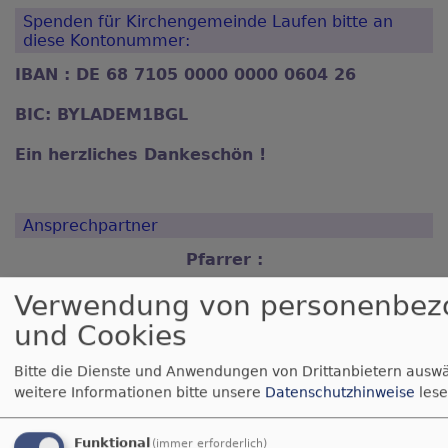
Spenden für Kirchengemeinde Laufen bitte an
diese Kontonummer:
IBAN : DE 68 7105 0000 0000 0604 26
BIC: BYLADEM1BGL
Ein herzliches Dankeschön !
Ansprechpartner
Pfarrer :
Verwendung von personenbez
Alexander Schmidt
und Cookies
0175 / 5210174
Bitte die Dienste und Anwendungen von Drittanbietern auswä
Sekretariat :
weitere Informationen bitte unsere
Datenschutzhinweise
lese
Claudia Kreutzer
Funktional
(immer erforderlich)