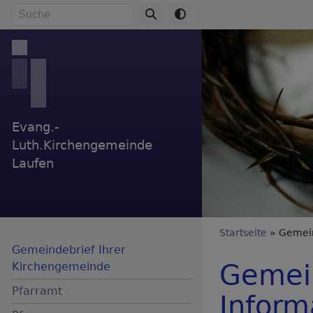
Direkt
Suche
zum
Inhalt
Evang.-
Luth.Kirchengemeinde
Laufen
Breadc
Startseite
Gemein
Gemeindebrief Ihrer
Gemein
Kirchengemeinde
Pfarramt
Inform