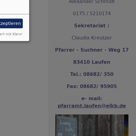
Alexander Schmidt
0175 / 5210174
kzeptieren
Sekretariat :
ert mit Klaro!
Claudia Kreutzer
Pfarrer - Suchner - Weg 17
83410 Laufen
Tel.: 08682/ 350
Fax: 08682/ 95905
e- mail:
pfarramt.laufen@elkb.de